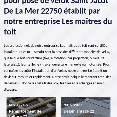
pour pose de velux Saint Jacut
De La Mer 22750 établit par
notre entreprise Les maîtres du
toit
Les professionnels de notre entreprise Les maîtres du toit sont certifiés
installateurs Velux. Ils maîtrisent la pose des différents modèles de Velux,
quelle que soit l’ouverture (fixe, à rotation, par projection, ouverture
latérale…), leur taille, le vitrage, ouverture manuelle ou motorisée. Pour
connaître les coûts l’installation d’un Velux, notre entreprise établit un
devis sur-mesure et rapidement. Notre devis indique le montant total des
dépenses. Il donne les détails des prix, les frais et les charges en main-
d’œuvre.
VICES
NOS SERVICES
NOS SERVICES
acement de
Désamiantage 22
etancheite
e 22