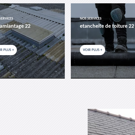
SERVICES
NOS SERVICES
amiantage 22
etancheite de toiture 22
R PLUS +
VOIR PLUS +