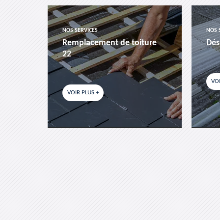
NOS SERVICES
NOS 
es-
Remplacement de toiture
Dés
22
VOI
VOIR PLUS +