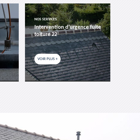
NOS SERVICES
NOS SER
Intervention d'urgence fuite
Pose 
toiture 22
fenêtr
VOIR PLUS +
VOIR P