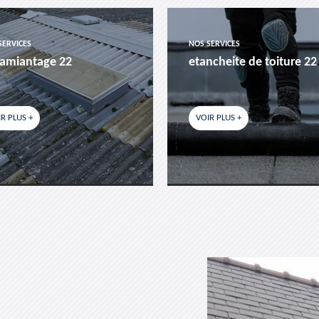
SERVICES
NOS SERVICES
amiantage 22
etancheite de toiture 22
R PLUS +
VOIR PLUS +