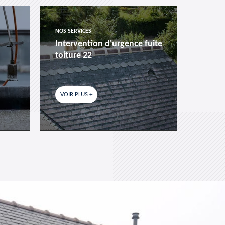
NOS SERVICES
NOS SER
Intervention d'urgence fuite
Pose 
toiture 22
fenêtr
VOIR PLUS +
VOIR P