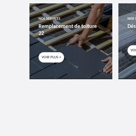
NOS SERVICES
NOS 
es-
Remplacement de toiture
Dés
22
VOI
VOIR PLUS +