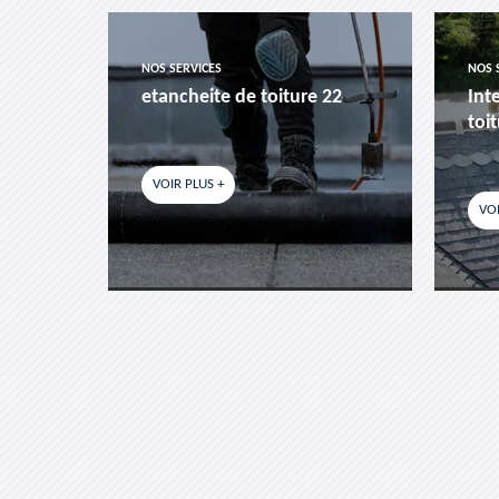
NOS SERVICES
NOS 
etancheite de toiture 22
Int
toi
VOIR PLUS +
VOI