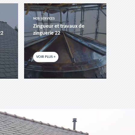
NOS SERVICES
NOS SER
Zingueur et travaux de
Pose 
22
zinguerie 22
de to
VOIR PLUS +
VOIR P