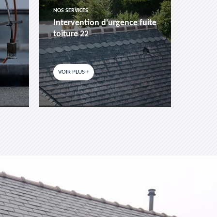
NOS SERVICES
NOS SER
Intervention d'urgence fuite
Pose 
toiture 22
fenêtr
VOIR PLUS +
VOIR P