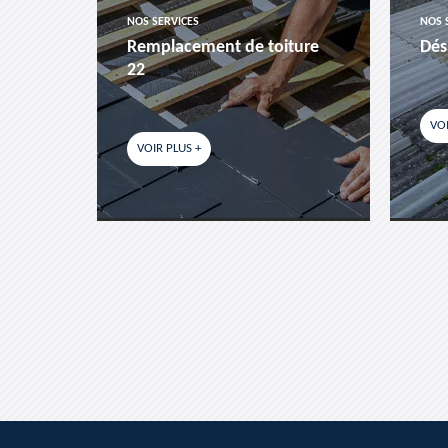
NOS SERVICES
NOS 
es-
Remplacement de toiture
Dés
22
VOI
VOIR PLUS +