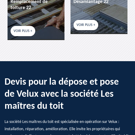
cement de
Désamiantage 22
etancheite 
 22
VOIR PLUS +
VOIR PLUS +
US +
Devis pour la dépose et pose
de Velux avec la société Les
maîtres du toit
La société Les maîtres du toit est spécialisée en opération sur Velux :
installation, réparation, amélioration. Elle invite les propriétaires qui