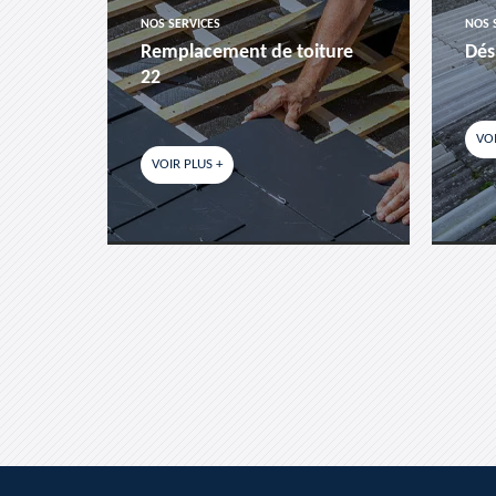
NOS SERVICES
NOS 
es-
Remplacement de toiture
Dés
22
VOI
VOIR PLUS +