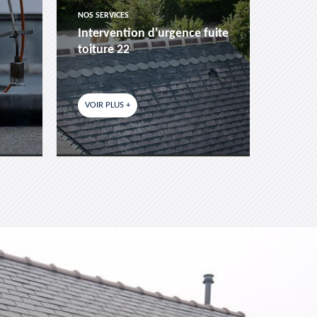
NOS SERVICES
NOS SER
Intervention d'urgence fuite
Pose 
toiture 22
fenêtr
VOIR PLUS +
VOIR P