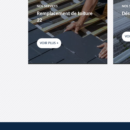
NOS SERVICES
NOS 
es-
Remplacement de toiture
Dés
22
VOI
VOIR PLUS +