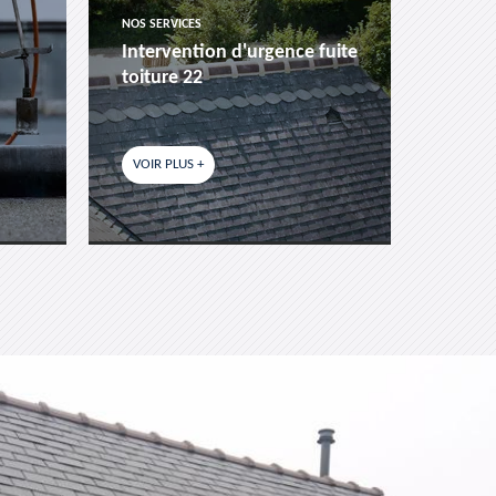
NOS SERVICES
NOS SER
Intervention d'urgence fuite
Pose 
toiture 22
fenêtr
VOIR PLUS +
VOIR P