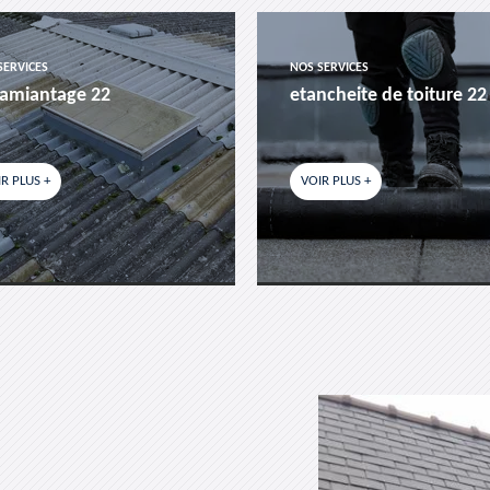
SERVICES
NOS SERVICES
amiantage 22
etancheite de toiture 22
R PLUS +
VOIR PLUS +