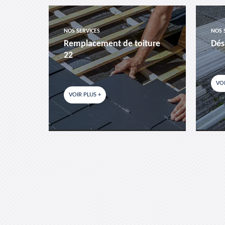
NOS SERVICES
NOS 
es-
Remplacement de toiture
Dés
22
VOI
VOIR PLUS +