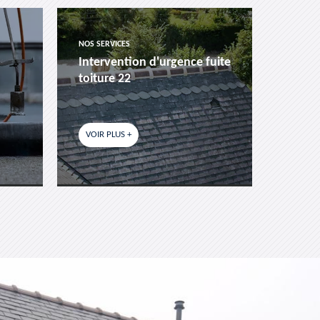
NOS SERVICES
NOS SER
Intervention d'urgence fuite
Pose 
toiture 22
fenêtr
VOIR PLUS +
VOIR P