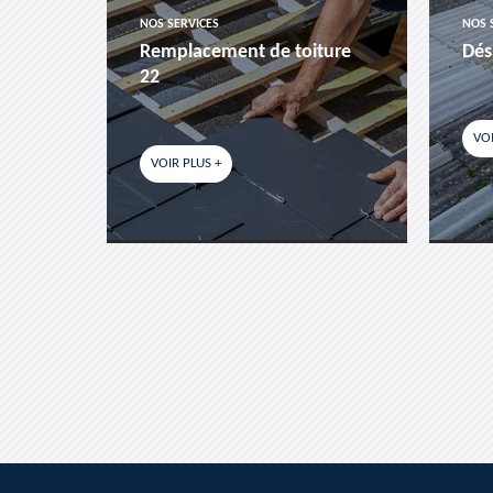
NOS SERVICES
NOS 
es-
Remplacement de toiture
Dés
22
VOI
VOIR PLUS +