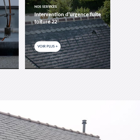
NOS SERVICES
NOS SER
Intervention d'urgence fuite
Pose 
toiture 22
fenêtr
VOIR PLUS +
VOIR P