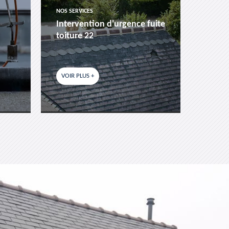
NOS SERVICES
NOS SER
Intervention d'urgence fuite
Pose 
toiture 22
fenêtr
VOIR PLUS +
VOIR P