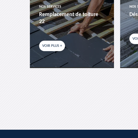
NOS SERVICES
NOS 
es-
Remplacement de toiture
Dés
22
VOI
VOIR PLUS +