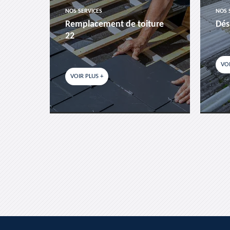
NOS SERVICES
NOS 
es-
Remplacement de toiture
Dés
22
VOI
VOIR PLUS +