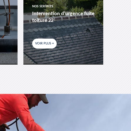
NOS SERVICES
NOS SER
Intervention d'urgence fuite
Pose 
toiture 22
fenêtr
VOIR PLUS +
VOIR P