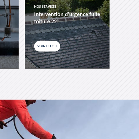
NOS SERVICES
NOS SER
Intervention d'urgence fuite
Pose 
toiture 22
fenêtr
VOIR PLUS +
VOIR P