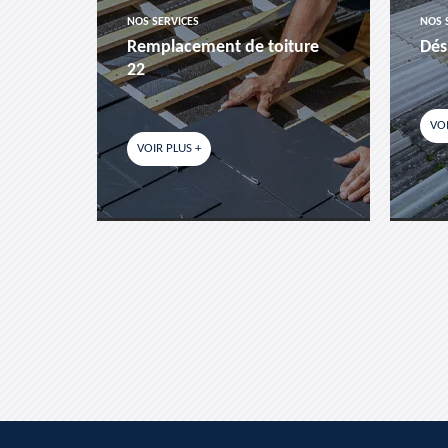
NOS SERVICES
NOS 
es-
Remplacement de toiture
Dés
22
VOI
VOIR PLUS +