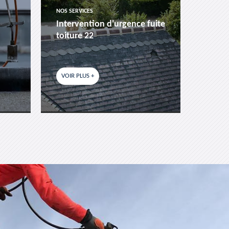
NOS SERVICES
NOS SER
Intervention d'urgence fuite
Pose 
toiture 22
fenêtr
VOIR PLUS +
VOIR P