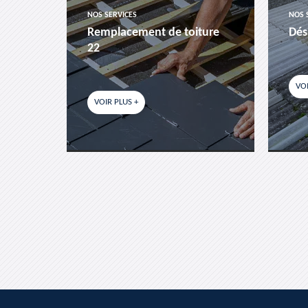
NOS SERVICES
NOS 
es-
Remplacement de toiture
Dés
22
VOI
VOIR PLUS +