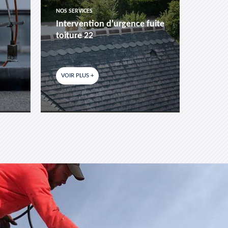
NOS SERVICES
NOS SER
Intervention d'urgence fuite
Pose 
toiture 22
fenêtr
VOIR PLUS +
VOIR P