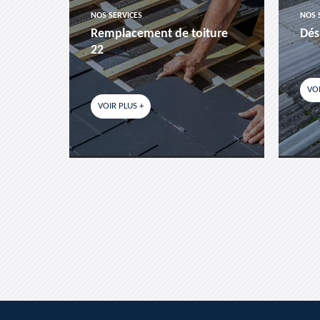
NOS SERVICES
NOS 
es-
Remplacement de toiture
Dés
22
VOI
VOIR PLUS +